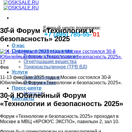
Skip
to
content
Единый центр поддержки:
30-й Форум «Технологии и
+7 (495) 785-55-
01
безопасность» 2025
О нас
Системы пожаротушения
Газовое пожаротушение
Огнетушащие вещества
17
Тонкораспыленное (ТРВ ВД)
Фев
Услуги
11-13 февраля 2025 года в Москве состоялся 30-й
Проектирование
Юбилейный Форум «Технологии и безопасность 2025».
Обслуживание
Пресс-центр
Новости
30-й Юбилейный Форум
Контакты
«Технологии и безопасность 2025»
Форум «Технологии и безопасность 2025» проходил в
Москве в МВЦ «КРОКУС ЭКСПО», павильон 2, зал 10.
Форум был ориентирован на руководителей и