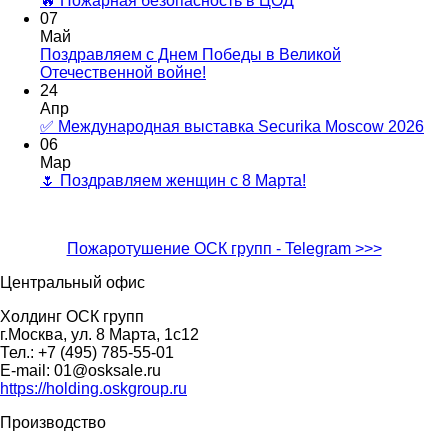
🔥 Пожарная безопасность в ЦОД
07
Май
Поздравляем с Днем Победы в Великой
Отечественной войне!
24
Апр
✅ Международная выставка Securika Moscow 2026
06
Мар
🌷 Поздравляем женщин с 8 Марта!
Пожаротушение ОСК групп - Telegram >>>
Центральный офис
Холдинг ОСК групп
г.Москва, ул. 8 Марта, 1с12
Тел.: +7 (495) 785-55-01
E-mail: 01@osksale.ru
https://holding.oskgroup.ru
Производство