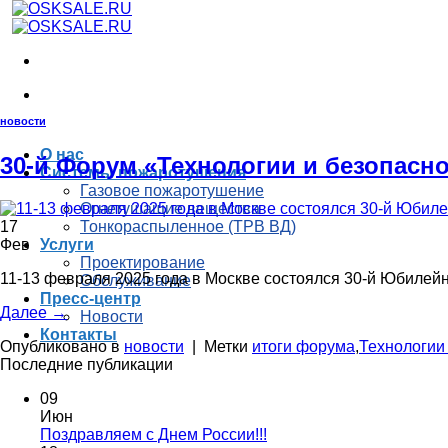
Skip
to
content
новости
О нас
30-й Форум «Технологии и безопасно
Системы пожаротушения
Газовое пожаротушение
Огнетушащие вещества
17
Тонкораспыленное (ТРВ ВД)
Фев
Услуги
Проектирование
11-13 февраля 2025 года в Москве состоялся 30-й Юбилей
Обслуживание
Пресс-центр
Далее
→
Новости
Контакты
Опубликовано в
новости
|
Метки
итоги форума
,
Технологии
Последние публикации
09
Июн
Поздравляем с Днем России!!!